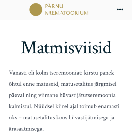
Skip
Men
to
content
Matmisviisid
Vanasti oli kolm tseremooniat: kirstu panek
õhtul enne matuseid, matusetalitus järgmisel
päeval ning viimane hüvastijätutseremoonia
kalmistul. Nüüdsel kiirel ajal toimub enamasti
üks – matusetalitus koos hüvastijätmisega ja
ärasaatmisega.