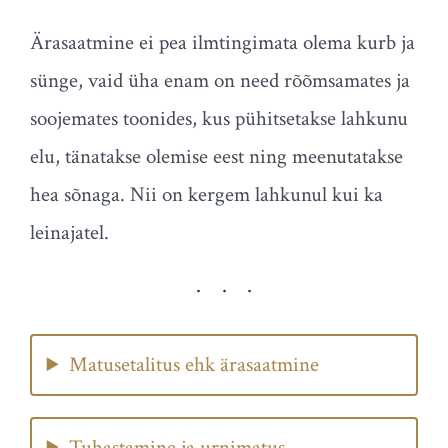
Ärasaatmine ei pea ilmtingimata olema kurb ja
sünge, vaid üha enam on need rõõmsamates ja
soojemates toonides, kus pühitsetakse lahkunu
elu, tänatakse olemise eest ning meenutatakse
hea sõnaga. Nii on kergem lahkunul kui ka
leinajatel.
Matusetalitus ehk ärasaatmine
Tuhastamine ja urnimatus